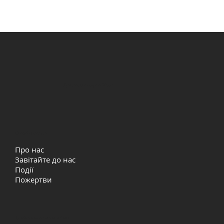
Християнська церква Життя
Швидкі посилання
Про нас
Завітайте до нас
Події
Пожертви
Давайте залишатись на звʼязку