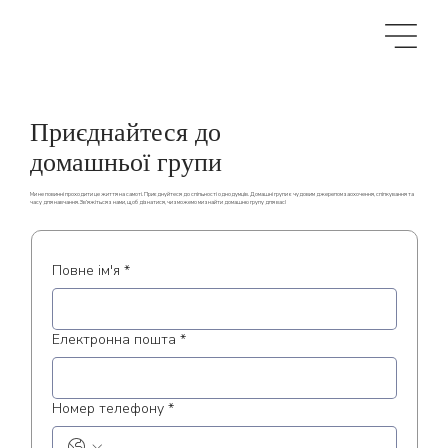
Приєднайтеся до
домашньої групи
Ми не повинні проходити це життя на самоті. Приєднуйтеся до спільності однодумців. Домашні групи є чудовим джерелом заохочення, спілкування та
часу для навчання. Зв’яжіться з нами, щоб дізнатися, чи зможемо ми знайти домашню групу для вас!
Повне ім'я
*
Електронна пошта
*
Номер телефону
*