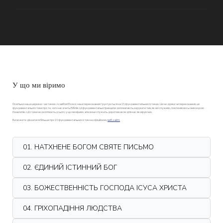
У що ми віримо
Оскільки наша церква є частиною Асамблеї Божої, наші переконання ґрунтуються на 16 фундаментальних істинах. Це не думки чи переконання, це
фундаментальні істини про те, чого нас вчить Біблія. Ці фундаментальні принципи допомагають керувати тим, як ми служимо, поклоняємось і виконуємо
Євангелію. Ці істини не охоплюють усього, у що ми віримо, але вони служать дороговказом для нас як віруючих.
Ви можете дізнатися більше про 16 фундаментальних істин на офіційному
веб-сайті.
01. НАТХНЕНЕ БОГОМ СВЯТЕ ПИСЬМО
02. ЄДИНИЙ ІСТИННИЙ БОГ
03. БОЖЕСТВЕННІСТЬ ГОСПОДА ІСУСА ХРИСТА
04. ГРІХОПАДІННЯ ЛЮДСТВА