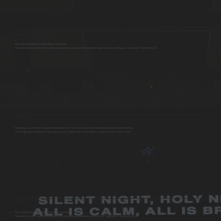
Підзвітність
Ми віримо в повагу до біблійних заповідей.
"Не робіть нічого підступом або з чванливости, але в покорі майте один одного за більшого від себе." Филипʼян 2:3
Любов
Ми віримо, що любов є нашим фундаментом - та, яка є жертовна, повна миру, христоцентрична.
"Ніхто більшої любови не має над ту, як хто свою душу поклав би за друзів своїх." Івана 15:13
Чесність
Ми за доброчесність понад особисту вигоду.
"Невинність простосердих веде їх, а лукавство зрадливих їх вигубить." Приповісті Соломона 11:3