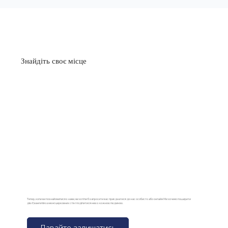
Знайдіть своє місце
Тепер, коли ви познайомилися з нами, ми хотіли б запросити вас приєднатися до нас особисто або онлайн! Ми хочемо поширити
дію Євангелія за межі церковних стін і поділитися нею з кожною людиною.
Давайте залишатись