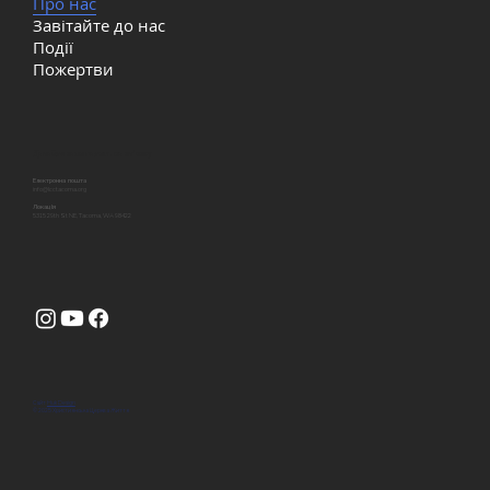
Про нас
Завітайте до нас
Події
Пожертви
Давайте залишатись на звʼязку
Електронна пошта
info@lcctacoma.org
Локація
5315 29th St NE, Tacoma, WA 98422
Сайт
Huk Design
© 2025 Християнська Церква Життя