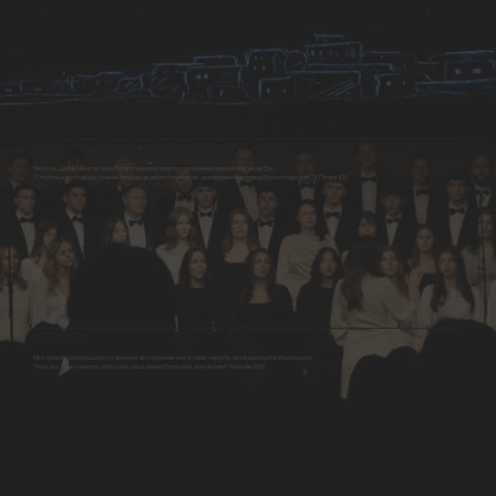
Волонтерство
Ми за те, щоб кожна людина була оснащена для того служіння, на яке її покликав Бог.
"Служіть один одному, кожен тим даром, якого отримав, як доморядники всілякої Божої благодаті." 1 Петра 4:10
Досконалість
Ми є прикладом хорошого ставлення до служіння, яке, в свою чергу буде надихати багатьох інших.
"І все, що тільки чините, робіть від душі, немов Господеві, а не людям!" Колосян 3:23