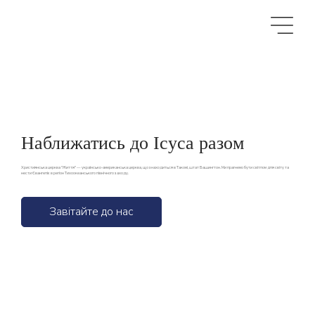
Наближатись до Ісуса разом
Християнська церква "Життя" — українсько-американська церква, що знаходиться в Такомі, штат Вашингтон. Ми прагнемо бути світлом для світу та
нести Євангеліє в регіон Тихоокеанського північного заходу.
Завітайте до нас