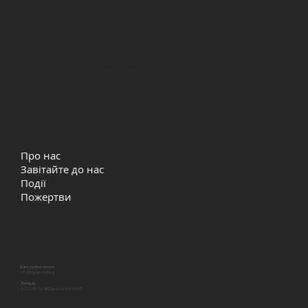
Християнська церква Життя
Швидкі посилання
Про нас
Завітайте до нас
Події
Пожертви
Давайте залишатись на звʼязку
Електронна пошта
info@lcctacoma.org
Локація
5315 29th St NE, Tacoma, WA 98422