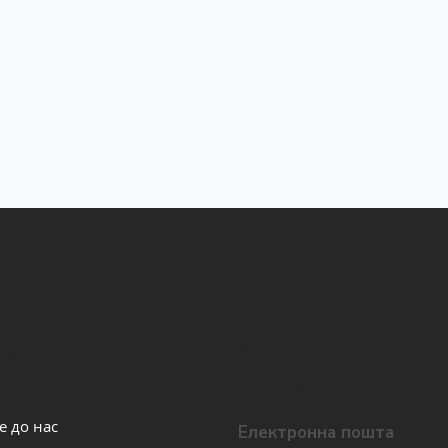
і посилання
Давайте залишатись 
звʼязку
е до нас
Електронна пошта