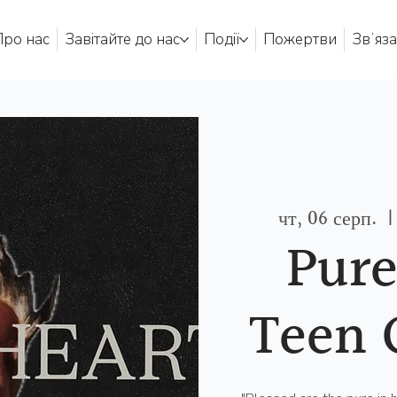
Про нас
Завітайте до нас
Події
Пожертви
Звʼяза
чт, 06 серп.
  |
Pure
Teen 