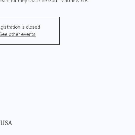
heart, for they shall see God." Matthew 5:8
gistration is closed
See other events
 USA