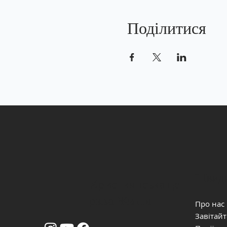
Поділитися
Швидк
Християнська це
рква Життя
Про нас
Завітайт