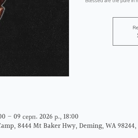
"Blessed are the pure in 
Re
00 – 09 серп. 2026 р., 18:00
Camp, 8444 Mt Baker Hwy, Deming, WA 98244,