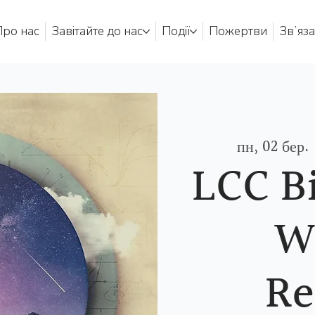
Про нас
Завітайте до нас
Події
Пожертви
Звʼяза
пн, 02 бер.
 
LCC Bi
W
Re