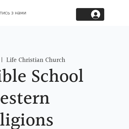
тись з нами
 |  
Life Christian Church
ble School
estern
ligions