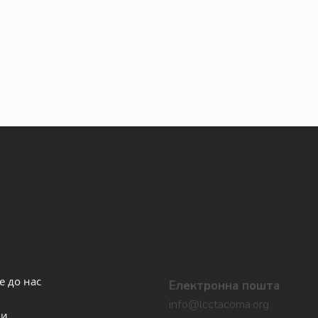
і посилання
Давайте залишатись 
звʼязку
е до нас
Електронна пошта
info@lcctacoma.org
ви