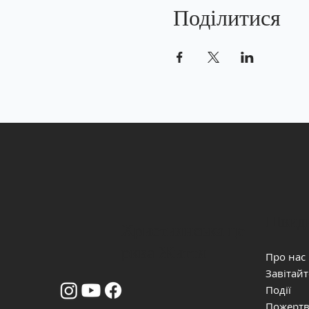
Поділитися
Швидк
Християнська це
рква Життя
Про нас
Завітайт
Події
Пожерт