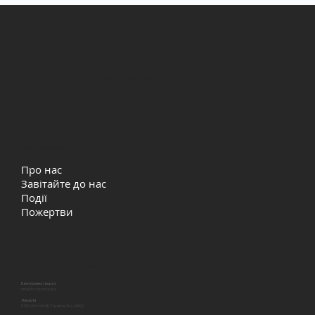
Християнська церква Життя
Швидкі посилання
Про нас
Завітайте до нас
Події
Пожертви
Давайте залишатись на звʼязку
Електронна пошта
info@lcctacoma.org
Локація
5315 29th St NE, Tacoma, WA 98422