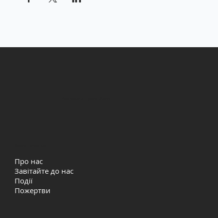
Християнська церква Життя
Швидкі посилання
Про нас
Завітайте до нас
Події
Пожертви