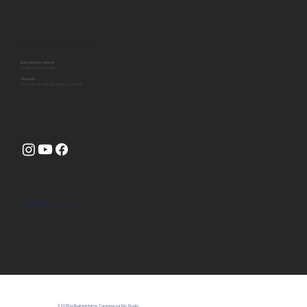
Давайте залишатись на звʼязку
Електронна пошта
info@lcctacoma.org
Локація
5315 29th St NE, Tacoma, WA 98422
Сайт
Huk Design
© 2025 Християнська Церква Життя
© 2035 by Business Name. Створено на
Wix Studio