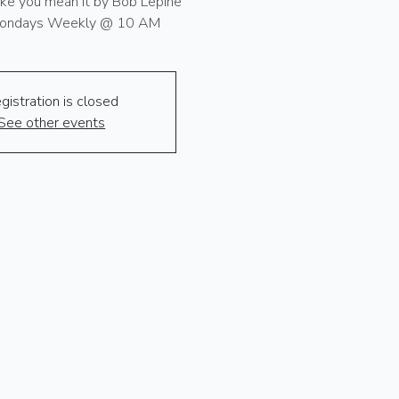
ike you mean it by Bob Lepine
ondays Weekly @ 10 AM
gistration is closed
See other events