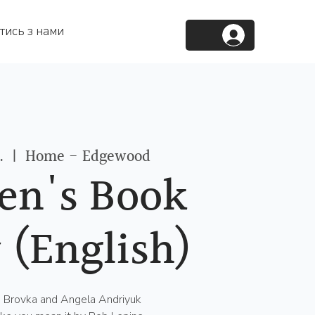
тись з нами
.
  |  
Home - Edgewood
n's Book
 (English)
a Brovka and Angela Andriyuk