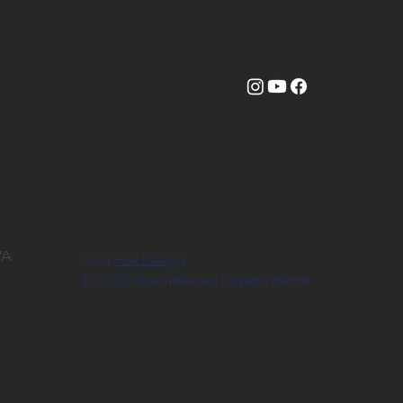
на
WA
Сайт
Huk Design
© 2025 Християнська Церква Життя