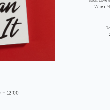
Book: Love l
When: M
Re
0 – 12:00