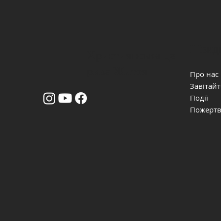
Швидк
Християнська це
рква Життя
Про нас
Завітайт
Події
Пожерт