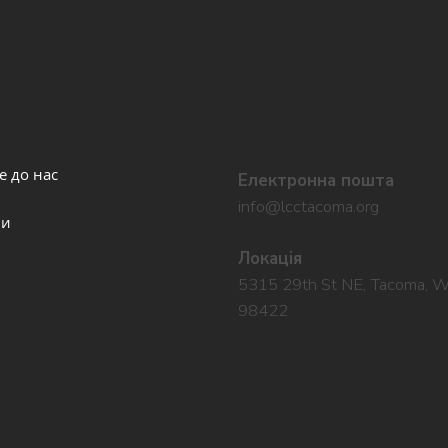
і посилання
Давайте залишатись 
звʼязку
е до нас
Електронна пошта
info@lcctacoma.org
ви
Локація
5315 29th St NE, Tacoma, 
98422