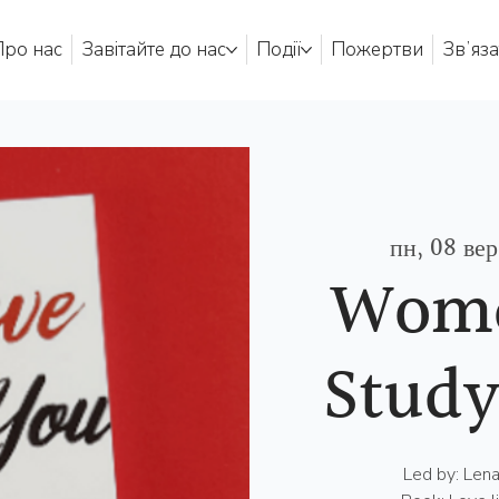
Про нас
Завітайте до нас
Події
Пожертви
Звʼяза
пн, 08 вер
Wome
Study
Led by: Len