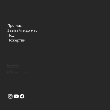
Швидкі посилання
Про нас
Завітайте до нас
Події
Пожертви
Давайте залишатись на звʼязку
Електронна пошта
info@lcctacoma.org
Локація
5315 29th St NE, Tacoma, WA 98422