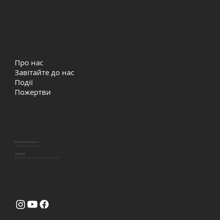
Швидкі посилання
Про нас
Завітайте до нас
Події
Пожертви
Давайте залишатись на звʼязку
Електронна пошта
info@lcctacoma.org
Локація
5315 29th St NE, Tacoma, WA 98422