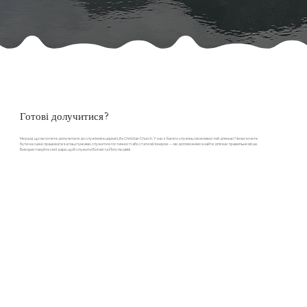
Готові долучитися?
Ми раді, що ви хочете долучитися до служіння в церкві Life Christian Church. У нас є багато служінь і можливостей для вас! Чи ви хочете
бути на сцені, працювати за лаштунками, служити в гостинності або стати місіонером — ми допоможемо знайти для вас правильне місце.
Використовуйте свої дари, щоб служити Богові та Його людям!