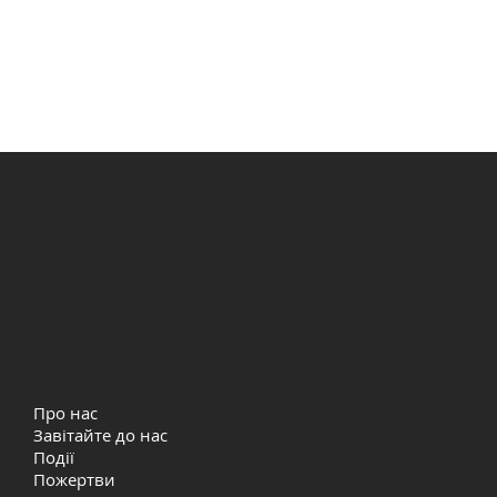
Християнська церква Життя
Швидкі посилання
Про нас
Завітайте до нас
Події
Пожертви