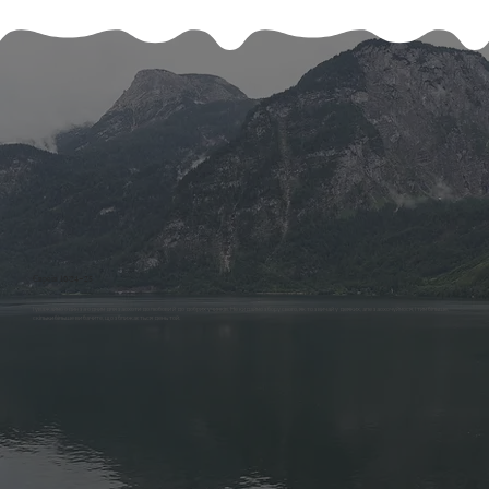
Євреїв 10:24-25
І уважаймо один за одним для заохоти до любови й до добрих учинків. Не кидаймо збору свого, як то звичай у деяких, але заохочуймося, і тим більше,
скільки більше ви бачите, що зближається день той.