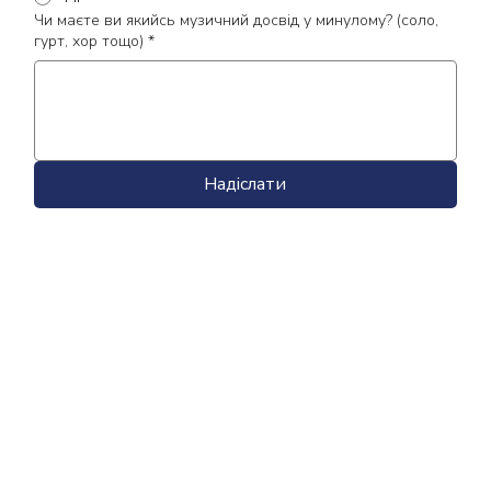
Чи маєте ви якийсь музичний досвід у минулому? (соло,
гурт, хор тощо)
*
Надіслати