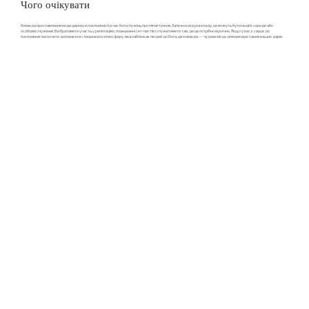
Чого очікувати
Команда прославлення веде церкву в поклонінні під час богослужінь протягом тижня. Залежно від розкладу, це можуть бути неділі, середи або
особливі служіння. Ви братимете участь у репетиціях, плануванні сет-листів і служитимете там, де це потрібно музично. Якщо у вас є серце до
поклоніння і ви хочете допомагати створювати атмосферу, яка наближає людей до Бога, ця команда — чудове місце для використання ваших дарів.