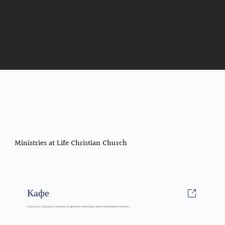
Ministries at Life Christian Church
Кафе
Служіть з усмішкою, створюючи дружню атмосферу для спілкування за кавою.