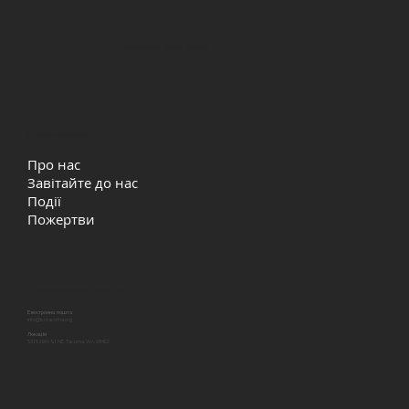
Християнська церква Життя
Швидкі посилання
Про нас
Завітайте до нас
Події
Пожертви
Давайте залишатись на звʼязку
Електронна пошта
info@lcctacoma.org
Локація
5315 29th St NE, Tacoma, WA 98422