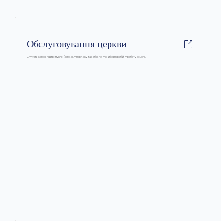
Обслуговування церкви
Служіть Богові, підтримуючи Його дім у порядку та забезпечуючи безперебійну роботу всього.