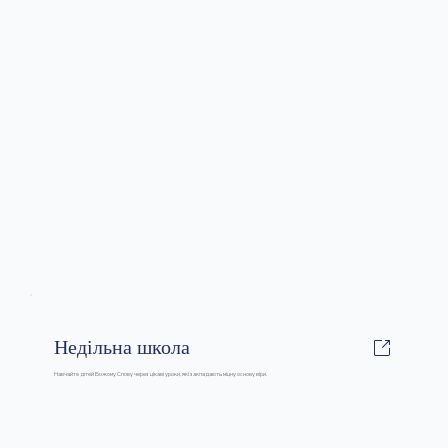
Недільна школа
Навчайте дітей Божому Слову через цікаві уроки, які закладають міцну основу віри.