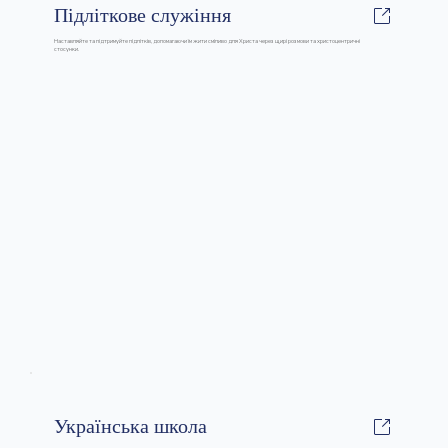
Підліткове служіння
Наставляйте та підтримуйте підлітків, допомагаючи їм жити сміливо для Христа через щирі розмови та христоцентричні
стосунки.
Українська школа