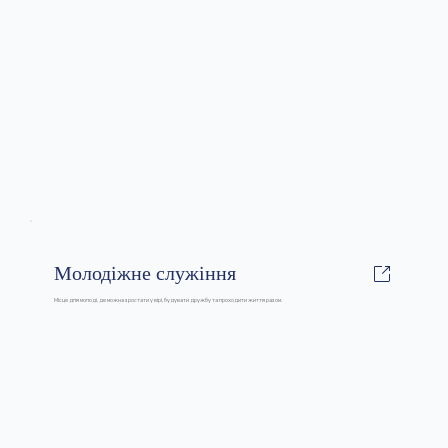
Молодіжне служіння
Місце для молоді, де можна зростати у вірі, будувати дружбу та проходити життя разом.