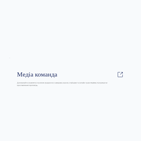
Медіа команда
Допомагайте оживляти служіння, працюючи з камерами, звуком, слайдами та онлайн-трансляціями, підтримуючи
прославлення і проповідь.