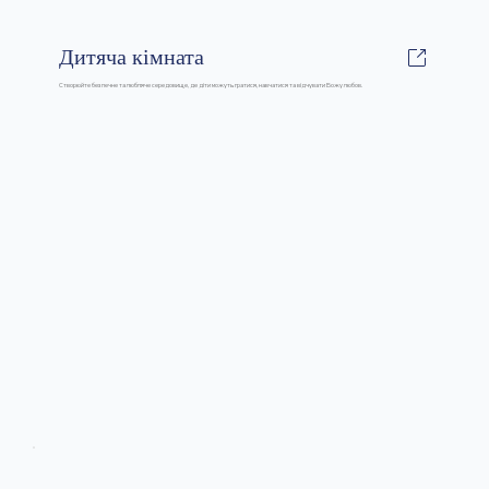
Дитяча кімната
Створюйте безпечне та любляче середовище, де діти можуть гратися, навчатися та відчувати Божу любов.