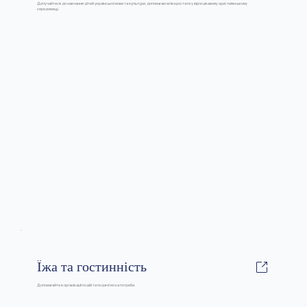
Долучайтеся до навчання дітей української мови та культури, допомагаючи їм зростати у вірі в цікавому християнському
середовищі.
Їжа та гостинність
Допомагайте в організації подій та подачі їжі за потреби.