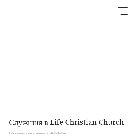
Служіння в Life Christian Church
Знайдіть своє покликання та призначення, служачи в Life Christian Church.