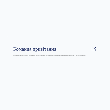
Команда привітання
Вітайте кожного гостя з теплом і радістю, щоб він відчував себе поміченим, підтриманим і як вдома з першої хвилини.