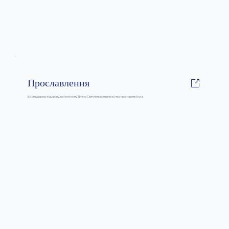
Прославлення
Ведіть церкву в щирому, натхненному Духом Святим прославленні, яке прославляє Ісуса.